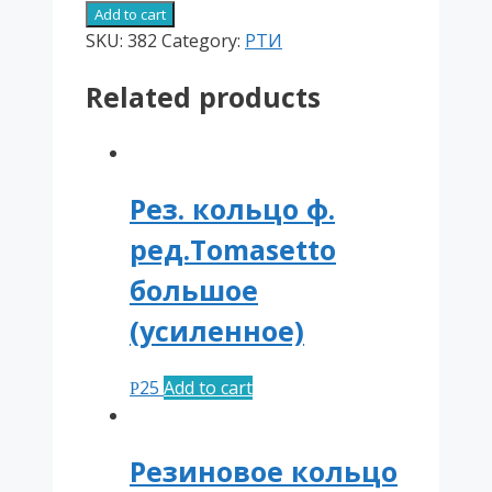
кольцо
Add to cart
ф.
SKU:
382
Category:
РТИ
ред.Tomasetto
Related products
маленькое
(зеленое)
quantity
Рез. кольцо ф.
ред.Tomasetto
большое
(усиленное)
25
Add to cart
Р
Резиновое кольцо