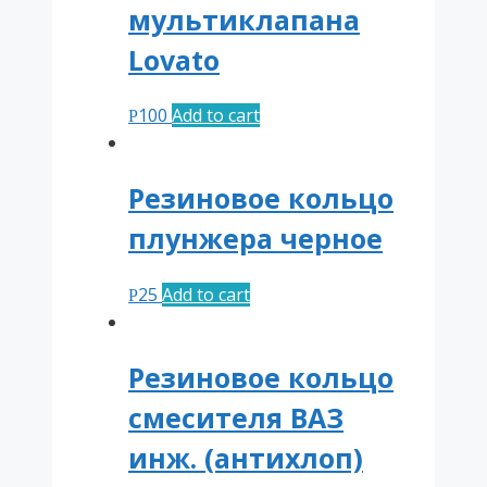
мультиклапана
Lovato
100
Add to cart
Р
Резиновое кольцо
плунжера черное
25
Add to cart
Р
Резиновое кольцо
смесителя ВАЗ
инж. (антихлоп)